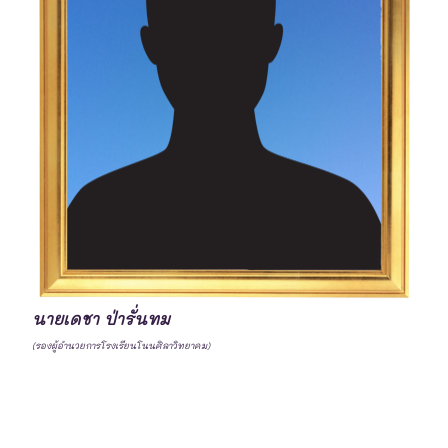
นายเดชา ป่ารั่นทม
(รองผู้อำนวยการโรงเรียนโนนศิลาวิทยาคม)