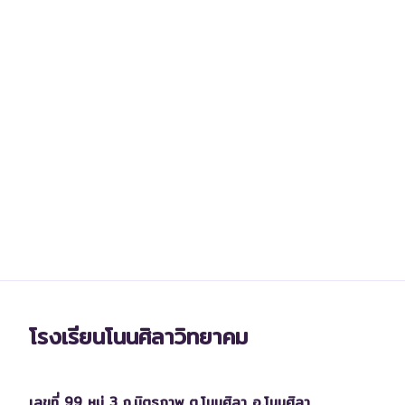
โรงเรียนโนนศิลาวิทยาคม
เลขที่ 99 หมู่ 3 ถ.มิตรภาพ ต.โนนศิลา อ.โนนศิลา