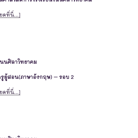
ยดที่นี่…]
โนนศิลาวิทยาคม
ครูผู้สอน(ภาษาอังกฤษ) – รอบ 2
ยดที่นี่…]