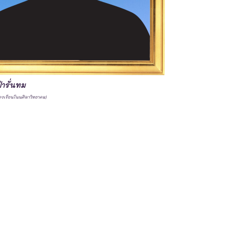
่ารั่นทม
รงเรียนโนนศิลาวิทยาคม)