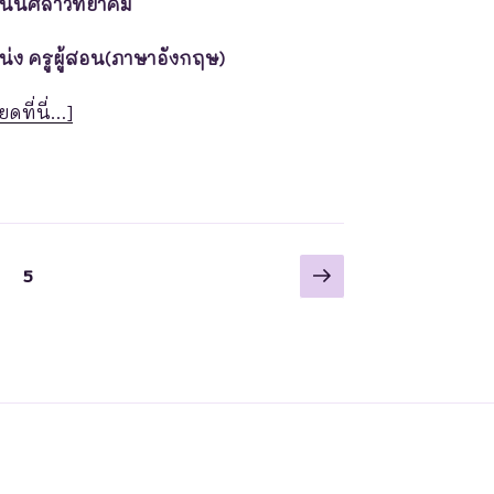
โนนศิลาวิทยาคม
น่ง ครูผู้สอน(ภาษาอังกฤษ)
ยดที่นี่…]
5