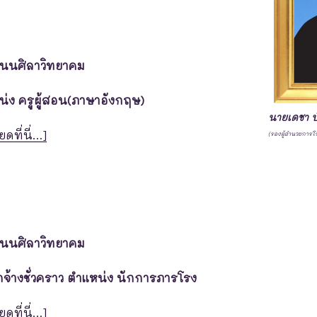
โนนศิลาวิทยาคม
น่ง ครูผู้สอน(ภาษาอังกฤษ)
นายเดชา ป
ยดที่นี่…]
(รองผู้อำนวยการโ
โนนศิลาวิทยาคม
ูกจ้างชั่วคราว ตําแหน่ง นักการภารโรง
ยดที่นี่…]