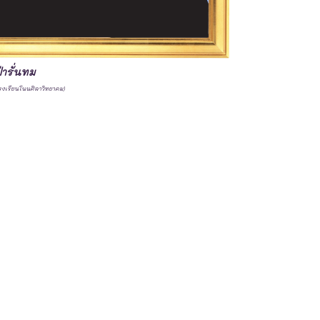
่ารั่นทม
รงเรียนโนนศิลาวิทยาคม)