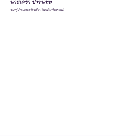
นายเดชา ป่ารั่นทม
(รองผู้อำนวยการโรงเรียนโนนศิลาวิทยาคม)