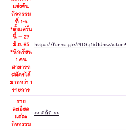
แข่งขัน
กิจกรรม
ที่ 1-4
*ตั้งแต่วัน
นี้ – 27
มิ.ย. 65
https://forms.gle/MTGg1id1dmwAutor7
*นักเรียน
1 คน
สามารถ
สมัครได้
มากกว่า 1
รายการ
ราย
ละเอียด
>> คลิก <<
แต่ละ
กิจกรรม