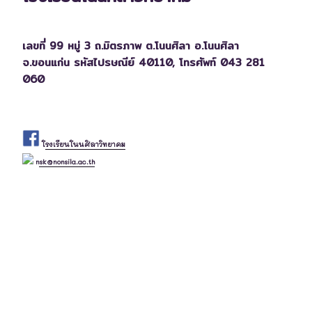
เลขที่ 99 หมู่ 3 ถ.มิตรภาพ ต.โนนศิลา อ.โนนศิลา
จ.ขอนแก่น รหัสไปรษณีย์ 40110,
โทรศัพท์ 043 281
060
โรงเรียนโนนศิลาวิทยาคม
nsk@nonsila.ac.th