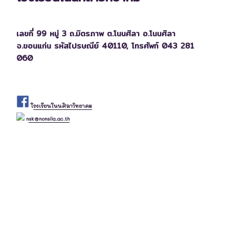
เลขที่ 99 หมู่ 3 ถ.มิตรภาพ ต.โนนศิลา อ.โนนศิลา
จ.ขอนแก่น รหัสไปรษณีย์ 40110,
โทรศัพท์ 043 281
060
โรงเรียนโนนศิลาวิทยาคม
nsk@nonsila.ac.th