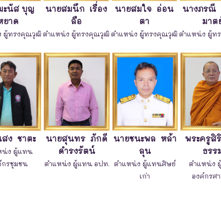
ะนัส บุญ
นายสมนึก เรื่อง
นายสมใจ อ่อน
นางภรณี 
หยาด
ลือ
ตา
มาตย
 ผู้ทรงคุณวุฒิ
ตำแหน่ง ผู้ทรงคุณวุฒิ
ตำแหน่ง ผู้ทรงคุณวุฒิ
ตำแหน่ง ผู้ทร
แสง ชาตะ
นายสุนทร ภักดี
นายชนะพล หล้า
พระครูสิร
ดำรงรัตน์
ลุน
ธรร
น่ง ผู้แทน
์กรชุมชน
ตำแหน่ง ผู้แทน อปท.
ตำแหน่ง ผู้แทนศิษย์
ตำแหน่ง ผ
เก่า
องค์กรศ