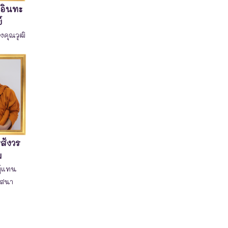
อินทะ
์
งคุณวุฒิ
ิสังวร
ม
ู้แทน
าสนา